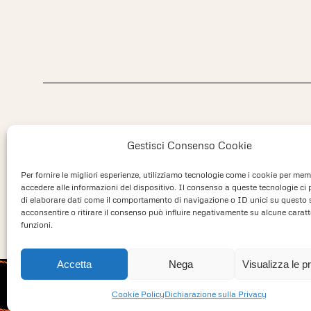
Gestisci Consenso Cookie
Per fornire le migliori esperienze, utilizziamo tecnologie come i cookie per mem
accedere alle informazioni del dispositivo. Il consenso a queste tecnologie ci
di elaborare dati come il comportamento di navigazione o ID unici su questo 
acconsentire o ritirare il consenso può influire negativamente su alcune caratt
funzioni.
Accetta
Nega
Visualizza le p
PESCETTO JUNIOR SRLS
Cookie Policy
Dichiarazione sulla Privacy
P.IVA 02677730992