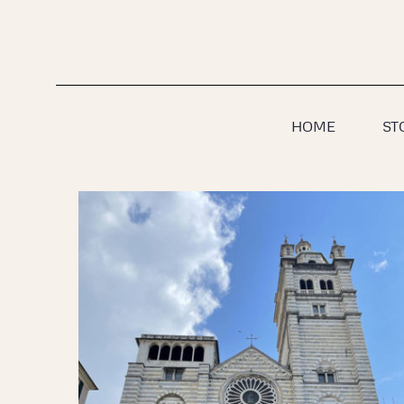
Salta
al
contenuto
HOME
ST