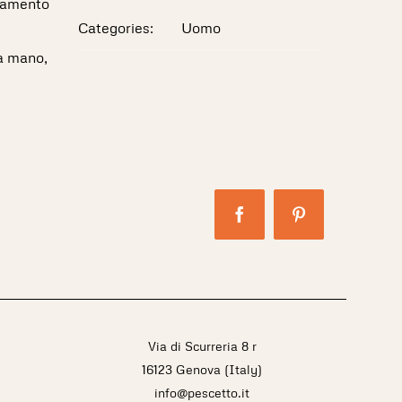
liamento
Categories:
Uomo
 a mano,
Facebook
Pinterest
Via di Scurreria 8 r
16123 Genova (Italy)
info@pescetto.it