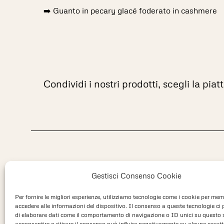
➡️ Guanto in pecary glacé foderato in cashmere
Condividi i nostri prodotti, scegli la pia
Gestisci Consenso Cookie
Per fornire le migliori esperienze, utilizziamo tecnologie come i cookie per mem
accedere alle informazioni del dispositivo. Il consenso a queste tecnologie ci
di elaborare dati come il comportamento di navigazione o ID unici su questo 
acconsentire o ritirare il consenso può influire negativamente su alcune caratt